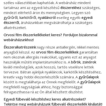
széles választékban kaphatóak. A webáruház mindent
tartalmaz ami az egyedi készítésű
ékszerekhez
szükséges,
mindezt elérhető áron és mennyiségben. Legyen szó
gyűrűről
,
karkötőről
,
nyakláncról
esetleg egyéb
egyedi
ékszerről
, áruházunkban megvásárolhatja a szükséges
alkatrészeket.
Orvosi fém ékszerkellékeket keres? Forduljon bizalommal
webáruházunkhoz!
Ékszeralkatrészeink
nagy része antiallergén, nikkel mentes
anyagból készül. Az
orvosi fém ékszerkellékek
garantáltan
nem okoznak allergiás reakciókat, ugyanis ezt az anyagot
használják műtéti implantátumokhoz is. A
bőrök
,
zsinórok
kiváló minőségűek, azok hosszú, tartós viselésre lettek
tervezve. Bátran ajánljuk nyakláncok, karkötők készítéséhez,
kreatív vagy hobbi ékszerkészítők számára. A
gyűrűalapok
között is megtalálhatja az Önnek megfelelőt. A
gyűrűalapok
megfelelő nagyságúak ahhoz, hogy biztonsággal
felragaszthassa rá az Ön által készített díszítést.
Egyedi fülbevaló készítéshez keres alkatrészeket?
Tekintse meg webáruházunk fülbevaló ékszerkellék kínálatát!