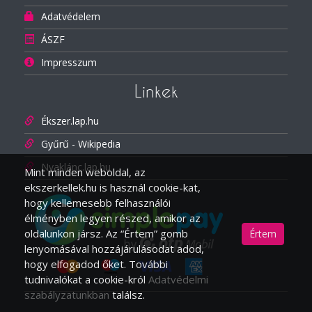
Adatvédelem
ÁSZF
Impresszum
Linkek
Ékszer.lap.hu
Gyűrű - Wikipedia
Nyaklánc.lap.hu
Mint minden weboldal, az
ekszerkellek.hu is használ cookie-kat,
hogy kellemesebb felhasználói
élményben legyen részed, amikor az
oldalunkon jársz. Az “Értem” gomb
Értem
lenyomásával hozzájárulásodat adod,
hogy elfogadod őket. További
tudnivalókat a cookie-król
Adatvédelmi
szabályzatunkban
találsz.