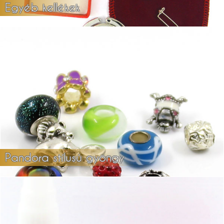
Egyéb kellékek
Pandora stílusú gyöngy