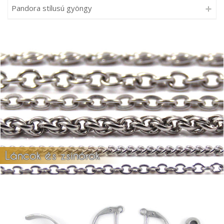
Pandora stílusú gyöngy
Láncok és zsinórok