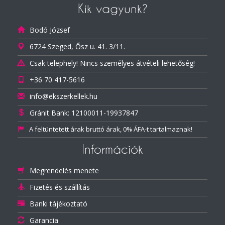
Kik vagyunk?
Bodó József
6724 Szeged, Ősz u. 41. 3/11.
Csak telephely! Nincs személyes átvételi lehetőség!
+36 70 417-5616
info@ekszerkellek.hu
Gránit Bank: 12100011-19937847
A feltüntetett árak bruttó árak, 0% ÁFA-t tartalmaznak!
Információk
Megrendelés menete
Fizetés és szállítás
Banki tájékoztató
Garancia