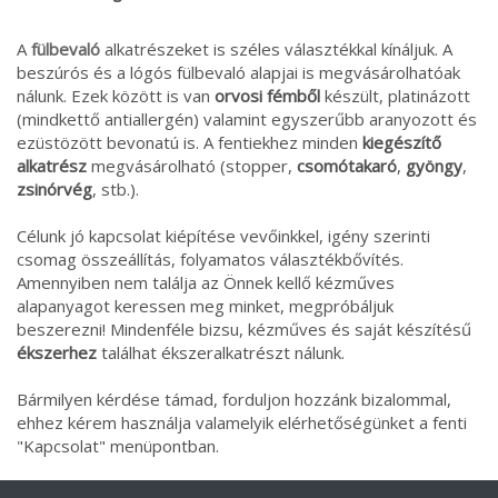
A
fülbevaló
alkatrészeket is széles választékkal kínáljuk. A
beszúrós és a lógós fülbevaló alapjai is megvásárolhatóak
nálunk. Ezek között is van
orvosi fémből
készült, platinázott
(mindkettő antiallergén) valamint egyszerűbb aranyozott és
ezüstözött bevonatú is. A fentiekhez minden
kiegészítő
alkatrész
megvásárolható (stopper,
csomótakaró
,
gyöngy
,
zsinórvég
, stb.).
Célunk jó kapcsolat kiépítése vevőinkkel, igény szerinti
csomag összeállítás, folyamatos választékbővítés.
Amennyiben nem találja az Önnek kellő kézműves
alapanyagot keressen meg minket, megpróbáljuk
beszerezni! Mindenféle bizsu, kézműves és saját készítésű
ékszerhez
találhat ékszeralkatrészt nálunk.
Bármilyen kérdése támad, forduljon hozzánk bizalommal,
ehhez kérem használja valamelyik elérhetőségünket a fenti
"Kapcsolat" menüpontban.