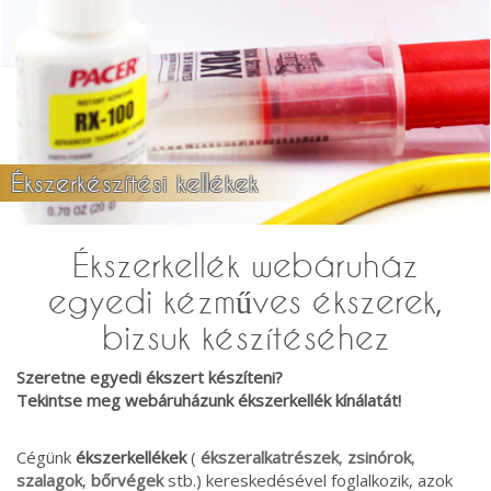
Ékszerkészítési kellékek
Ékszerkellék webáruház
egyedi kézműves ékszerek,
bizsuk készítéséhez
Szeretne egyedi ékszert készíteni?
Tekintse meg webáruházunk ékszerkellék kínálatát!
Cégünk
ékszerkellékek
(
ékszeralkatrészek
,
zsinórok
,
szalagok
,
bőrvégek
stb.) kereskedésével foglalkozik, azok