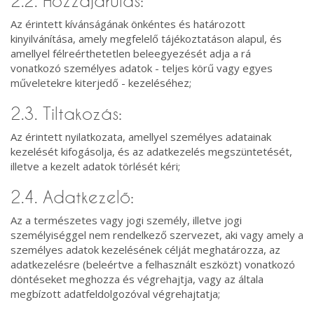
2.2. Hozzájárulás:
Az érintett kívánságának önkéntes és határozott
kinyilvánítása, amely megfelelő tájékoztatáson alapul, és
amellyel félreérthetetlen beleegyezését adja a rá
vonatkozó személyes adatok - teljes körű vagy egyes
műveletekre kiterjedő - kezeléséhez;
2.3. Tiltakozás:
Az érintett nyilatkozata, amellyel személyes adatainak
kezelését kifogásolja, és az adatkezelés megszüntetését,
illetve a kezelt adatok törlését kéri;
2.4. Adatkezelő:
Az a természetes vagy jogi személy, illetve jogi
személyiséggel nem rendelkező szervezet, aki vagy amely a
személyes adatok kezelésének célját meghatározza, az
adatkezelésre (beleértve a felhasznált eszközt) vonatkozó
döntéseket meghozza és végrehajtja, vagy az általa
megbízott adatfeldolgozóval végrehajtatja;