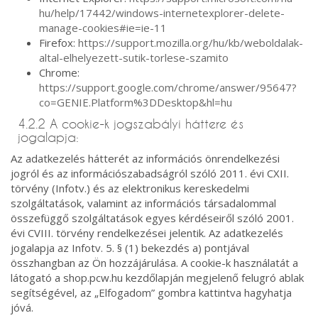
hu/help/17442/windows-internetexplorer-delete-
manage-cookies#ie=ie-11
Firefox:
https://support.mozilla.org/hu/kb/weboldalak-
altal-elhelyezett-sutik-torlese-szamito
Chrome:
https://support.google.com/chrome/answer/95647?
co=GENIE.Platform%3DDesktop&hl=hu
4.2.2 A cookie-k jogszabályi háttere és
jogalapja:
Az adatkezelés hátterét az információs önrendelkezési
jogról és az információszabadságról szóló 2011. évi CXII.
törvény (Infotv.) és az elektronikus kereskedelmi
szolgáltatások, valamint az információs társadalommal
összefüggő szolgáltatások egyes kérdéseiről szóló 2001.
évi CVIII. törvény rendelkezései jelentik. Az adatkezelés
jogalapja az Infotv. 5. § (1) bekezdés a) pontjával
összhangban az Ön hozzájárulása. A cookie-k használatát a
látogató a shop.pcw.hu kezdőlapján megjelenő felugró ablak
segítségével, az „Elfogadom” gombra kattintva hagyhatja
jóvá.