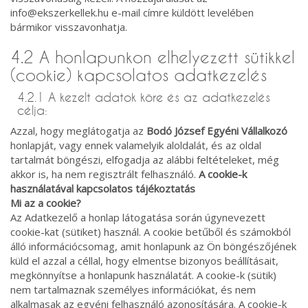
info@ekszerkellek.hu e-mail címre küldött levelében
bármikor visszavonhatja.
4.2 A honlapunkon elhelyezett sütikkel
(cookie) kapcsolatos adatkezelés
4.2.1 A kezelt adatok köre és az adatkezelés
célja:
Azzal, hogy meglátogatja az
Bodó József Egyéni Vállalkozó
honlapját, vagy ennek valamelyik aloldalát, és az oldal
tartalmát böngészi, elfogadja az alábbi feltételeket, még
akkor is, ha nem regisztrált felhasználó.
A cookie-k
használatával kapcsolatos tájékoztatás
Mi az a cookie?
Az Adatkezelő a honlap látogatása során úgynevezett
cookie-kat (sütiket) használ. A cookie betűből és számokból
álló információcsomag, amit honlapunk az Ön böngészőjének
küld el azzal a céllal, hogy elmentse bizonyos beállításait,
megkönnyítse a honlapunk használatát. A cookie-k (sütik)
nem tartalmaznak személyes információkat, és nem
alkalmasak az egyéni felhasználó azonosítására. A cookie-k