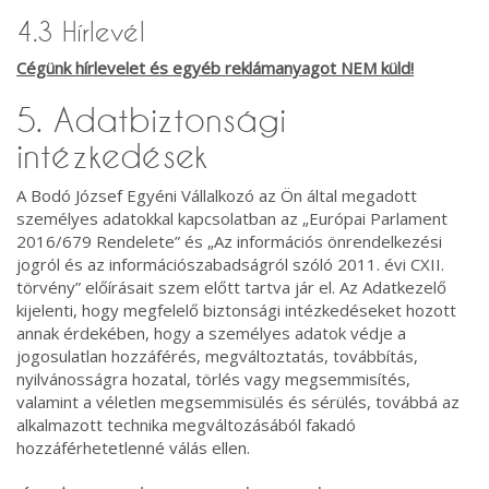
4.3 Hírlevél
Cégünk hírlevelet és egyéb reklámanyagot NEM küld!
5. Adatbiztonsági
intézkedések
A Bodó József Egyéni Vállalkozó az Ön által megadott
személyes adatokkal kapcsolatban az „Európai Parlament
2016/679 Rendelete” és „Az információs önrendelkezési
jogról és az információszabadságról szóló 2011. évi CXII.
törvény” előírásait szem előtt tartva jár el. Az Adatkezelő
kijelenti, hogy megfelelő biztonsági intézkedéseket hozott
annak érdekében, hogy a személyes adatok védje a
jogosulatlan hozzáférés, megváltoztatás, továbbítás,
nyilvánosságra hozatal, törlés vagy megsemmisítés,
valamint a véletlen megsemmisülés és sérülés, továbbá az
alkalmazott technika megváltozásából fakadó
hozzáférhetetlenné válás ellen.