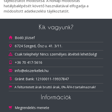
tájékoztatót módosítsa. A honlap módosítás
hatálybalépését követő használatával elfogadja a
módosított adatkezelési tájékoztatót.
Kik vagyunk?
Bodó József
6724 Szeged, Ősz u. 41. 3/11.
Csak telephely! Nincs személyes átvételi lehetőség!
+36 70 417-5616
info@ekszerkellek.hu
Gránit Bank: 12100011-19937847
A feltüntetett árak bruttó árak, 0% ÁFA-t tartalmaznak!
Információk
Megrendelés menete