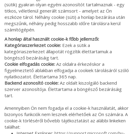
(sütik) gyakran olyan egyéni azonosítót tartalmaznak - egy
titkos, véletlenül generált számsort - amelyet az Ön
eszköze tárol. Néhány cookie (süti) a honlap bezárása után
megszűnik, néhány pedig hosszabb időre tárolásra kerül
számítógépén.
A honlap által használt cookie-k főbb jellemzői:
Kategóriaszerkezet cookie:
Ezek a sütik a
kategóriaszerkezet állapotát rögzítik élettartamuk a
böngésző bezárásáig tart.
Cookie elfogadás cookie:
Az oldalra érkezéskor a
figyelmeztető ablakban elfogadja a cookiek tárolásáról szóló
nyilatkozatot. Élettartama 365 nap.
Backend azonosító cookie:
Az oldalt kiszolgáló backend
szerver azonosítója. Élettartama a böngésző bezárásáig
tart.
Amennyiben Ön nem fogadja el a cookie-k használatát, akkor
bizonyos funkciók nem lesznek elérhetőek az Ön számára. A
cookie-k törléséről bővebb tájékoztatást az alábbi linkeken
találhat:
Internet Explorer:
https://support.microsoft.com/hu-