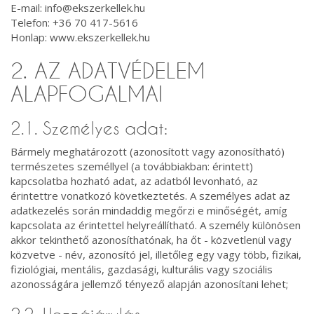
E-mail: info@ekszerkellek.hu
Telefon: +36 70 417-5616
Honlap: www.ekszerkellek.hu
2. AZ ADATVÉDELEM
ALAPFOGALMAI
2.1. Személyes adat:
Bármely meghatározott (azonosított vagy azonosítható)
természetes személlyel (a továbbiakban: érintett)
kapcsolatba hozható adat, az adatból levonható, az
érintettre vonatkozó következtetés. A személyes adat az
adatkezelés során mindaddig megőrzi e minőségét, amíg
kapcsolata az érintettel helyreállítható. A személy különösen
akkor tekinthető azonosíthatónak, ha őt - közvetlenül vagy
közvetve - név, azonosító jel, illetőleg egy vagy több, fizikai,
fiziológiai, mentális, gazdasági, kulturális vagy szociális
azonosságára jellemző tényező alapján azonosítani lehet;