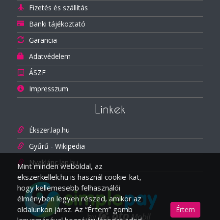
Fizetés és szállítás
Banki tájékoztató
Garancia
Adatvédelem
ÁSZF
Impresszum
Linkek
Ékszer.lap.hu
Gyűrű - Wikipedia
Nyaklánc.lap.hu
Mint minden weboldal, az
ekszerkellek.hu is használ cookie-kat,
hogy kellemesebb felhasználói
élményben legyen részed, amikor az
oldalunkon jársz. Az “Értem” gomb
Értem