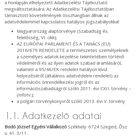
a honlapján elhelyezett Adatkezelési Tájékoztató
megváltoztatására. Az Adatkezelési Tájékoztatóban
támasztott követelmények összhangban állnak az
adatvédelemmel kapcsolatos hatályos jogszabályokkal:
Magyarország alaptörvénye (Szabadság és
felelősség, VI. cikk);
AZ EURÓPAI PARLAMENT ÉS A TANÁCS (EU)
2016/679 RENDELETE a természetes személyeknek
a személyes adatok kezelése tekintetében történő
védelméről és az ilyen adatok szabad áramlásáról,
valamint a 95/46/EK rendelet hatályon kívül
helyezéséről (általános adatvédelmi rendelet) az
információs önrendelkezési jogról és az
információszabadságról szóló 2011. évi CXII. törvény –
(Infotv.);
a polgári törvénykönyvről szóló 2013. évi V. törvény
1.1. Adatkezelő adatai
Bodó József Egyéni Vállalkozó
Székhely: 6724 Szeged, Ősz
u. 41. 3/11.