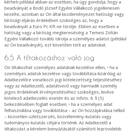
kérheti például abban az esetben, ha úgy gondolja, hogy a
beadványát a Bodó József Egyéni Vállalkozó jogellenesen
kezelte, azonban az Ön által kezdeményezet hatósági vagy
bírósági eljárás érdekében szükséges az, hogy a
beadványát a Euro Pc Kft ne törölje. Ebben az esetben a
hatóság vagy a bíróság megkereséséig a Temesi Zoltán
Egyéni Vállalkozó tovább tárolja a személyes adatot (például
az Ön beadványát), ezt követően törli az adatokat.
6.5 A tiltakozáshoz való jog
Ön tiltakozhat személyes adatának kezelése ellen, • ha a
személyes adatok kezelése vagy továbbítása kizárólag az
Adatkezelőre vonatkozó jogi kötelezettség teljesítéséhez
vagy az Adatkezelő, adatátvevő vagy harmadik személy
jogos érdekének érvényesítéséhez szükséges, kivéve
kötelező adatkezelés esetén és az Infotv. 6. § (5)
bekezdésében foglalt esetben; • ha a személyes adat
felhasználása vagy továbbítása – az Ön hozzájárulása nélkül
– közvetlen üzletszerzés, közvélemény-kutatás vagy
tudományos kutatás céljára történik. Az Adatkezelő a
tiltakozást a kérelem benyújtásától számított legrövidebb