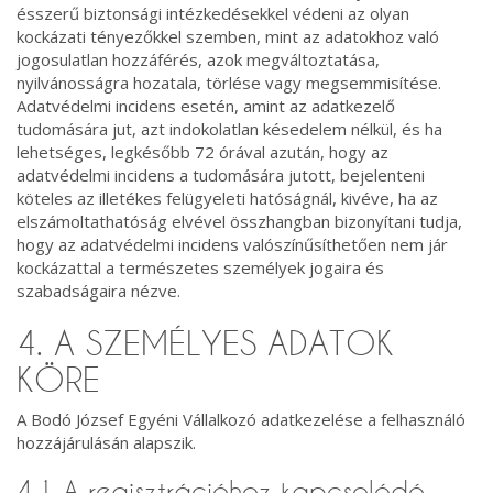
ésszerű biztonsági intézkedésekkel védeni az olyan
kockázati tényezőkkel szemben, mint az adatokhoz való
jogosulatlan hozzáférés, azok megváltoztatása,
nyilvánosságra hozatala, törlése vagy megsemmisítése.
Adatvédelmi incidens esetén, amint az adatkezelő
tudomására jut, azt indokolatlan késedelem nélkül, és ha
lehetséges, legkésőbb 72 órával azután, hogy az
adatvédelmi incidens a tudomására jutott, bejelenteni
köteles az illetékes felügyeleti hatóságnál, kivéve, ha az
elszámoltathatóság elvével összhangban bizonyítani tudja,
hogy az adatvédelmi incidens valószínűsíthetően nem jár
kockázattal a természetes személyek jogaira és
szabadságaira nézve.
4. A SZEMÉLYES ADATOK
KÖRE
A Bodó József Egyéni Vállalkozó adatkezelése a felhasználó
hozzájárulásán alapszik.
4.1 A regisztrációhoz kapcsolódó