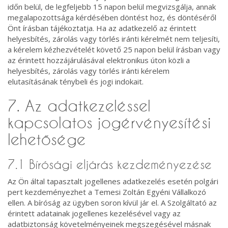
időn belül, de legfeljebb 15 napon belül megvizsgálja, annak
megalapozottsága kérdésében döntést hoz, és döntéséről
Önt írásban tájékoztatja. Ha az adatkezelő az érintett
helyesbítés, zárolás vagy törlés iránti kérelmét nem teljesíti,
a kérelem kézhezvételét követő 25 napon belül írásban vagy
az érintett hozzájárulásával elektronikus úton közli a
helyesbítés, zárolás vagy törlés iránti kérelem
elutasításának ténybeli és jogi indokait.
7. Az adatkezeléssel
kapcsolatos jogérvényesítési
lehetősége
7.1 Bírósági eljárás kezdeményezése
Az Ön által tapasztalt jogellenes adatkezelés esetén polgári
pert kezdeményezhet a Temesi Zoltán Egyéni Vállalkozó
ellen. A bíróság az ügyben soron kívül jár el. A Szolgáltató az
érintett adatainak jogellenes kezelésével vagy az
adatbiztonság követelményeinek megszegésével másnak