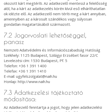
okozott kárt megtéríti. Az adatkezelő mentesül a felelősség
alól, ha a kárt az adatkezelés körén kívül eső elháríthatatlan
ok idézte elő. Az adatkezelő nem téríti meg a kárt annyiban,
amennyiben az a károsult szándékos vagy súlyosan
gondatlan magatartásából származott.
7.2 Jogorvoslati lehetőséggel,
panasz
Nemzeti Adatvédelmi és Információszabadság Hatóság
Székhely: 1125 Budapest, Szilágyi Erzsébet fasor 22/C
Levelezési cím: 1530 Budapest, Pf. 5
Telefon: +36 1 391 1400
Telefax: +36 1 391 1410
E-mail: ugyfelszolgalat@naih.hu
Honlap: http://www.naih.hu
7.3 Adatkezelési tájékoztató
módosítása:
Az Adatkezelő fenntartja a jogot, hogy jelen adatkezelési