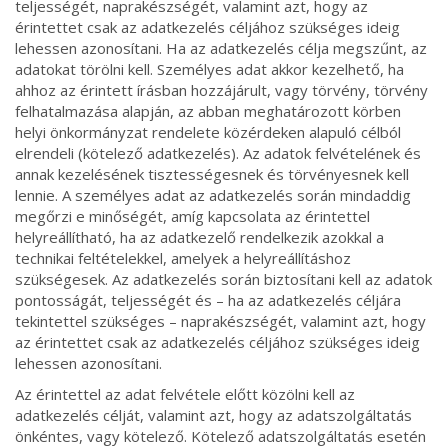
teljességét, naprakészségét, valamint azt, hogy az
érintettet csak az adatkezelés céljához szükséges ideig
lehessen azonosítani. Ha az adatkezelés célja megszűnt, az
adatokat törölni kell. Személyes adat akkor kezelhető, ha
ahhoz az érintett írásban hozzájárult, vagy törvény, törvény
felhatalmazása alapján, az abban meghatározott körben
helyi önkormányzat rendelete közérdeken alapuló célból
elrendeli (kötelező adatkezelés). Az adatok felvételének és
annak kezelésének tisztességesnek és törvényesnek kell
lennie. A személyes adat az adatkezelés során mindaddig
megőrzi e minőségét, amíg kapcsolata az érintettel
helyreállítható, ha az adatkezelő rendelkezik azokkal a
technikai feltételekkel, amelyek a helyreállításhoz
szükségesek. Az adatkezelés során biztosítani kell az adatok
pontosságát, teljességét és – ha az adatkezelés céljára
tekintettel szükséges – naprakészségét, valamint azt, hogy
az érintettet csak az adatkezelés céljához szükséges ideig
lehessen azonosítani.
Az érintettel az adat felvétele előtt közölni kell az
adatkezelés célját, valamint azt, hogy az adatszolgáltatás
önkéntes, vagy kötelező. Kötelező adatszolgáltatás esetén