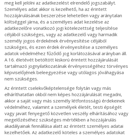
meg kell jelölni az adatkezelést elrendelő jogszabályt.
Személyes adat akkor is kezelhető, ha az érintett
hozzájárulásának beszerzése lehetetlen vagy aránytalan
költséggel járna, és a személyes adat kezelése az
adatkezelőre vonatkozó jogi kötelezettség teljesítése
céljából szükséges, vagy az adatkezelő vagy harmadik
személy jogos érdekének érvényesítése céljából
szükséges, és ezen érdek érvényesítése a személyes
adatok védelméhez fűződő jog korlátozásával arányban áll.
A 16. életévét betöltött kiskorú érintett hozzájárulását
tartalmazó jognyilatkozatának érvényességéhez törvényes
képviselőjének beleegyezése vagy utólagos jóváhagyása
nem szükséges.
Az érintett cselekvőképtelensége folytán vagy más
elháríthatatlan okból nem képes hozzájárulását megadni,
akkor a saját vagy más személy létfontosságú érdekeinek
védelméhez, valamint a személyek életét, testi épségét
vagy javait fenyegető közvetlen veszély elhárításához vagy
megelőzéséhez szükséges mértékben a hozzájárulás
akadályainak fennállása alatt az érintett személyes adatai
kezelhetőek. Az adatkezelő köteles a személyes adatokat