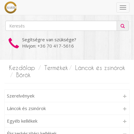
Segítségre van szüksége?
Hívjon:
+36 70 417-5616
Kezdőlap
Termékek
Láncok és zsinórok
Bőrök
Szerelvények
Láncok és zsinórok
Egyéb kellékek
Ékszerkészítési kellékek