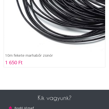
10m fekete marhabőr zsinór
1 650 Ft
Kik vagyunk?
Bodó József