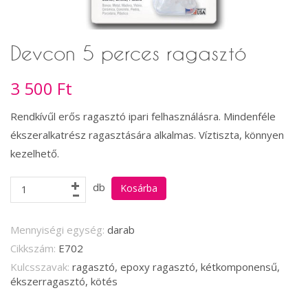
Devcon 5 perces ragasztó
3 500 Ft
Rendkívűl erős ragasztó ipari felhasználásra. Mindenféle
ékszeralkatrész ragasztására alkalmas. Víztiszta, könnyen
kezelhető.
db
Mennyiségi egység:
darab
Cikkszám:
E702
Kulcsszavak:
ragasztó, epoxy ragasztó, kétkomponensű,
ékszerragasztó, kötés