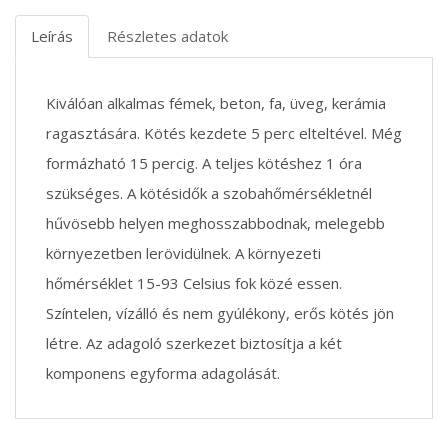
Leírás
Részletes adatok
Kiválóan alkalmas fémek, beton, fa, üveg, kerámia
ragasztására. Kötés kezdete 5 perc elteltével. Még
formázható 15 percig. A teljes kötéshez 1 óra
szükséges. A kötésidők a szobahőmérsékletnél
hűvösebb helyen meghosszabbodnak, melegebb
környezetben lerövidülnek. A környezeti
hőmérséklet 15-93 Celsius fok közé essen.
Színtelen, vízálló és nem gyúlékony, erős kötés jön
létre. Az adagoló szerkezet biztosítja a két
komponens egyforma adagolását.