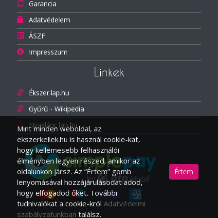
Garancia
Adatvédelem
ÁSZF
Impresszum
Linkek
Ékszer.lap.hu
Gyűrű - Wikipedia
Nyaklánc.lap.hu
Mint minden weboldal, az
ekszerkellek.hu is használ cookie-kat,
hogy kellemesebb felhasználói
élményben legyen részed, amikor az
oldalunkon jársz. Az “Értem” gomb
Értem
lenyomásával hozzájárulásodat adod,
hogy elfogadod őket. További
tudnivalókat a cookie-król
Adatvédelmi
szabályzatunkban
találsz.