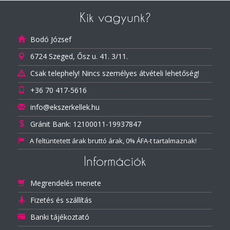
Kik vagyunk?
Bodó József
6724 Szeged, Ősz u. 41. 3/11.
Csak telephely! Nincs személyes átvételi lehetőség!
+36 70 417-5616
info@ekszerkellek.hu
Gránit Bank: 12100011-19937847
A feltüntetett árak bruttó árak, 0% ÁFA-t tartalmaznak!
Információk
Megrendelés menete
Fizetés és szállítás
Banki tájékoztató