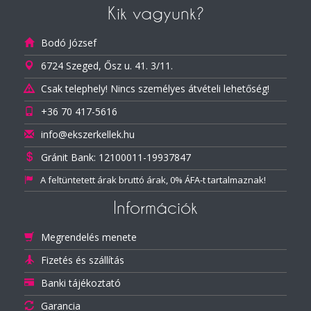
Kik vagyunk?
Bodó József
6724 Szeged, Ősz u. 41. 3/11.
Csak telephely! Nincs személyes átvételi lehetőség!
+36 70 417-5616
info@ekszerkellek.hu
Gránit Bank: 12100011-19937847
A feltüntetett árak bruttó árak, 0% ÁFA-t tartalmaznak!
Információk
Megrendelés menete
Fizetés és szállítás
Banki tájékoztató
Garancia