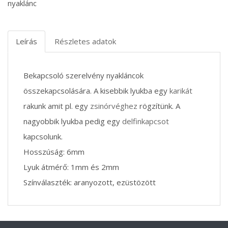
nyaklánc
Leírás
Részletes adatok
Bekapcsoló szerelvény nyakláncok
összekapcsolására. A kisebbik lyukba egy
karikát
rakunk amit pl. egy
zsinórvéghez
rögzítünk. A
nagyobbik lyukba pedig egy
delfinkapcsot
kapcsolunk.
Hosszúság: 6mm
Lyuk átmérő: 1mm és 2mm
Színválaszték: aranyozott, ezüstözött