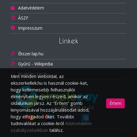
Adatvédelem
ÁSZF
Impresszum
Linkek
Ékszer.lap.hu
Gyűrű - Wikipedia
Nyaklánc.lap.hu
Mint minden weboldal, az
ekszerkellek.hu is használ cookie-kat,
hogy kellemesebb felhasználói
élményben legyen részed, amikor az
oldalunkon jársz. Az “Értem” gomb
Értem
lenyomásával hozzájárulásodat adod,
hogy elfogadod őket. További
tudnivalókat a cookie-król
Adatvédelmi
szabályzatunkban
találsz.