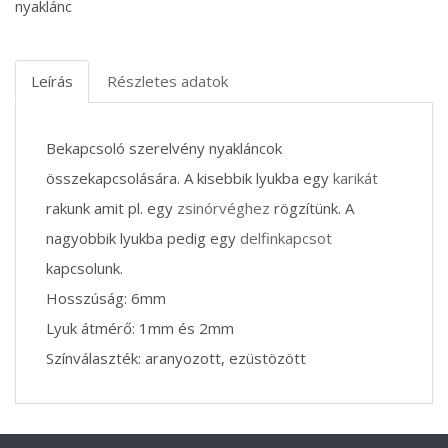
nyaklánc
Leírás
Részletes adatok
Bekapcsoló szerelvény nyakláncok
összekapcsolására. A kisebbik lyukba egy
karikát
rakunk amit pl. egy
zsinórvéghez
rögzítünk. A
nagyobbik lyukba pedig egy
delfinkapcsot
kapcsolunk.
Hosszúság: 6mm
Lyuk átmérő: 1mm és 2mm
Színválaszték: aranyozott, ezüstözött