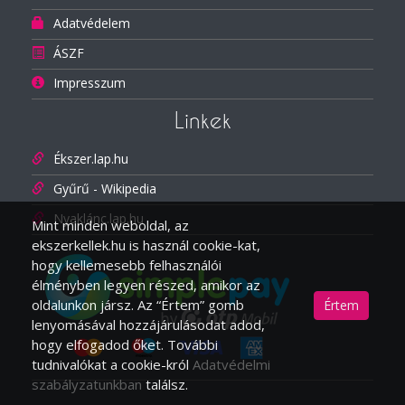
Adatvédelem
ÁSZF
Impresszum
Linkek
Ékszer.lap.hu
Gyűrű - Wikipedia
Nyaklánc.lap.hu
Mint minden weboldal, az
ekszerkellek.hu is használ cookie-kat,
hogy kellemesebb felhasználói
élményben legyen részed, amikor az
oldalunkon jársz. Az “Értem” gomb
Értem
lenyomásával hozzájárulásodat adod,
hogy elfogadod őket. További
tudnivalókat a cookie-król
Adatvédelmi
szabályzatunkban
találsz.