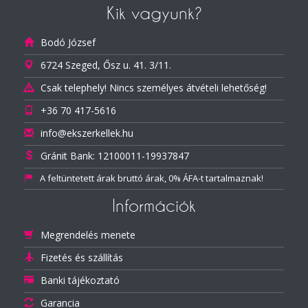
Kik vagyunk?
Bodó József
6724 Szeged, Ősz u. 41. 3/11.
Csak telephely! Nincs személyes átvételi lehetőség!
+36 70 417-5616
info@ekszerkellek.hu
Gránit Bank: 12100011-19937847
A feltüntetett árak bruttó árak, 0% ÁFA-t tartalmaznak!
Információk
Megrendelés menete
Fizetés és szállítás
Banki tájékoztató
Garancia