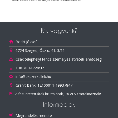
Kik vagyunk?
Bodó József
6724 Szeged, Ősz u. 41. 3/11.
Csak telephely! Nincs személyes átvételi lehetőség!
+36 70 417-5616
info@ekszerkellek.hu
Gránit Bank: 12100011-19937847
A feltüntetett árak bruttó árak, 0% ÁFA-t tartalmaznak!
Információk
Megrendelés menete