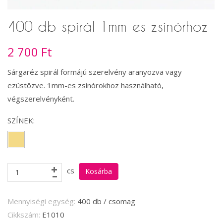
400 db spirál 1mm-es zsinórhoz
2 700 Ft
Sárgaréz spirál formájú szerelvény aranyozva vagy
ezüstözve. 1mm-es zsinórokhoz használható,
végszerelvényként.
SZÍNEK:
cs
Mennyiségi egység:
400 db / csomag
Cikkszám:
E1010