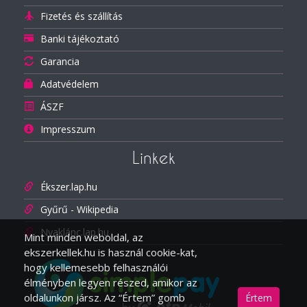
Fizetés és szállítás
Banki tájékoztató
Garancia
Adatvédelem
ÁSZF
Impresszum
Linkek
Ékszer.lap.hu
Gyűrű - Wikipedia
Nyaklánc.lap.hu
Mint minden weboldal, az
ekszerkellek.hu is használ cookie-kat,
hogy kellemesebb felhasználói
élményben legyen részed, amikor az
oldalunkon jársz. Az “Értem” gomb
Értem