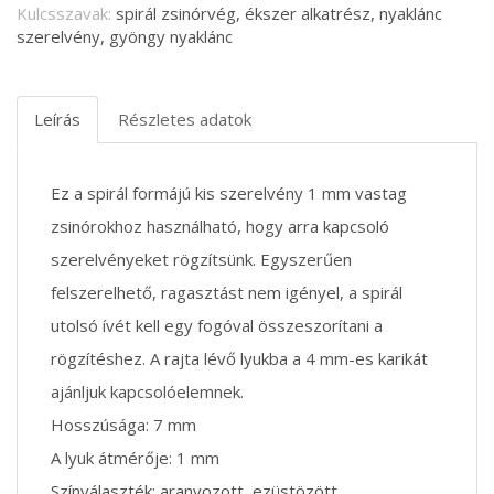
Kulcsszavak:
spirál zsinórvég, ékszer alkatrész, nyaklánc
szerelvény, gyöngy nyaklánc
Leírás
Részletes adatok
Ez a spirál formájú kis szerelvény 1 mm vastag
zsinórokhoz használható, hogy arra kapcsoló
szerelvényeket rögzítsünk. Egyszerűen
felszerelhető, ragasztást nem igényel, a spirál
utolsó ívét kell egy fogóval összeszorítani a
rögzítéshez. A rajta lévő lyukba a 4 mm-es karikát
ajánljuk kapcsolóelemnek.
Hosszúsága: 7 mm
A lyuk átmérője: 1 mm
Színválaszték: aranyozott, ezüstözött