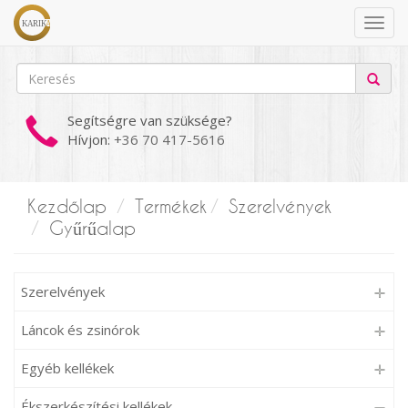
Segítségre van szüksége?
Hívjon:
+36 70 417-5616
Kezdőlap
Termékek
Szerelvények
Gyűrűalap
Szerelvények
Láncok és zsinórok
Egyéb kellékek
Ékszerkészítési kellékek