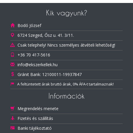
Kik vagyunk?
Bodó József
6724 Szeged, Ősz u. 41. 3/11.
Csak telephely! Nincs személyes átvételi lehetőség!
+36 70 417-5616
info@ekszerkellek.hu
Gránit Bank: 12100011-19937847
A feltüntetett árak bruttó árak, 0% ÁFA-t tartalmaznak!
Információk
Megrendelés menete
Fizetés és szállítás
Banki tájékoztató