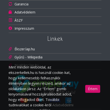
Garancia
Adatvédelem
ÁSZF
Impresszum
Linkek
Ékszer.lap.hu
Gyűrű - Wikipedia
Nyaklánc.lap.hu
Mint minden weboldal, az
ekszerkellek.hu is használ cookie-kat,
hogy kellemesebb felhasználói
élményben legyen részed, amikor az
oldalunkon jársz. Az “Értem” gomb
Értem
lenyomásával hozzájárulásodat adod,
hogy elfogadod őket. További
tudnivalókat a cookie-król
Adatvédelmi