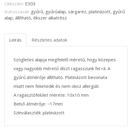
Cikkszám:
E303
Kulcsszavak:
gyűrű, gyűrűalap, sárgaréz, platinázott, gyűrű
alap, állítható, ékszer alkatrész
Leírás
Részletes adatok
Szögletes alapja megfelelő méretű, hogy közepes
vagy nagyobb méretű díszt ragasszunk fel rá. A
gyűrű átmérője állítható. Platinázott bevonata
miatt nem feketedik és nem okoz allergiát.
A ragasztófelület mérete: 10x10 mm
Belső átmérője: ~17mm
Színválaszték: platinázott