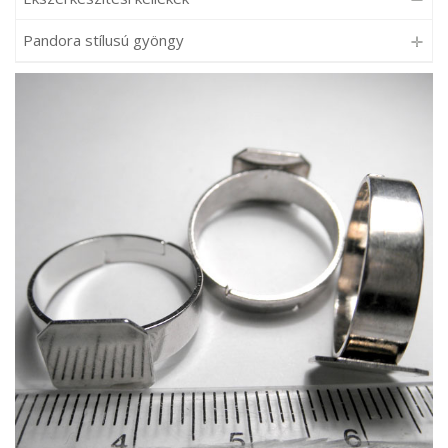
Pandora stílusú gyöngy