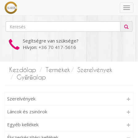
Segítségre van szüksége?
Hívjon:
+36 70 417-5616
Kezdőlap
Termékek
Szerelvények
Gyűrűalap
Szerelvények
Láncok és zsinórok
Egyéb kellékek
Ékszerkészítési kellékek