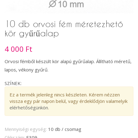
10 db orvosi fém méretezhető
kör gyűrűalap
4 000 Ft
Orvosi fémből készült kör alapú gyűrűalap. Állítható méretű,
lapos, vékony gyűrű.
SZÍNEK:
Ez a termék jelenleg nincs készleten. Kérem nézzen
vissza egy pár napon belül, vagy érdeklődjön valamelyik
elérhetőségünkön
.
Mennyiségi egység:
10 db / csomag
Cikkszám:
E309