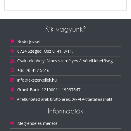
Kik vagyunk?
Bodó József
6724 Szeged, Ősz u. 41. 3/11.
Csak telephely! Nincs személyes átvételi lehetőség!
+36 70 417-5616
info@ekszerkellek.hu
Gránit Bank: 12100011-19937847
A feltüntetett árak bruttó árak, 0% ÁFA-t tartalmaznak!
Információk
Megrendelés menete