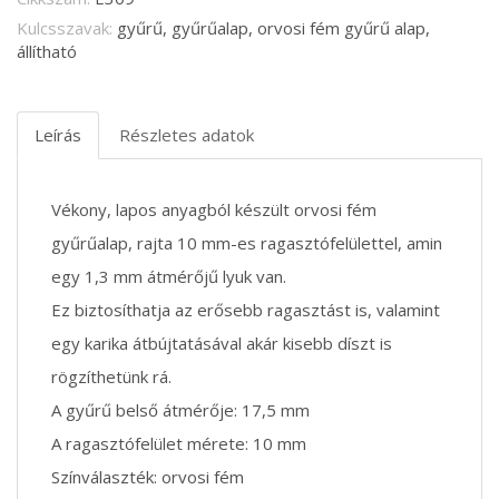
Kulcsszavak:
gyűrű, gyűrűalap, orvosi fém gyűrű alap,
állítható
Leírás
Részletes adatok
Vékony, lapos anyagból készült orvosi fém
gyűrűalap, rajta 10 mm-es ragasztófelülettel, amin
egy 1,3 mm átmérőjű lyuk van.
Ez biztosíthatja az erősebb ragasztást is, valamint
egy karika átbújtatásával akár kisebb díszt is
rögzíthetünk rá.
A gyűrű belső átmérője: 17,5 mm
A ragasztófelület mérete: 10 mm
Színválaszték: orvosi fém