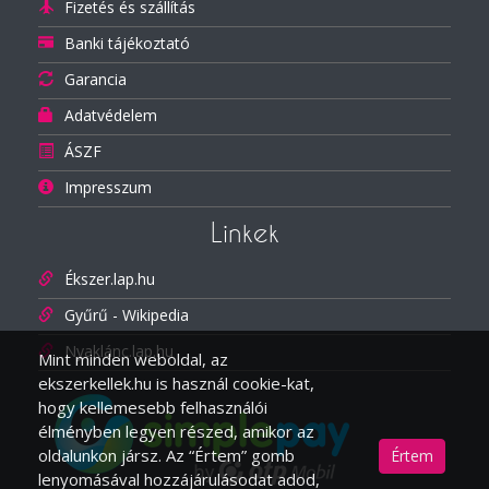
Fizetés és szállítás
Banki tájékoztató
Garancia
Adatvédelem
ÁSZF
Impresszum
Linkek
Ékszer.lap.hu
Gyűrű - Wikipedia
Nyaklánc.lap.hu
Mint minden weboldal, az
ekszerkellek.hu is használ cookie-kat,
hogy kellemesebb felhasználói
élményben legyen részed, amikor az
oldalunkon jársz. Az “Értem” gomb
Értem
lenyomásával hozzájárulásodat adod,