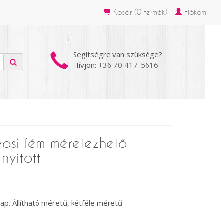
Kosár (
0
termék)
Fiókom
Segítségre van szüksége?
Hívjon:
+36 70 417-5616
osi fém méretezhető
nyitott
ap. Állítható méretű, kétféle méretű