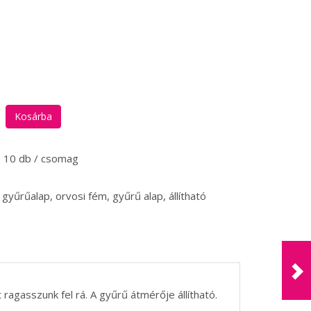
:
10 db / csomag
gyűrűalap, orvosi fém, gyűrű alap, állítható
agasszunk fel rá. A gyűrű átmérője állítható.