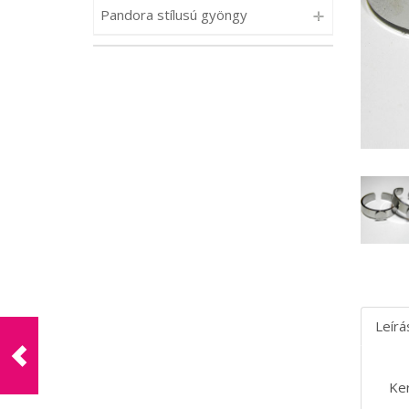
Pandora stílusú gyöngy
Leírá
Ker