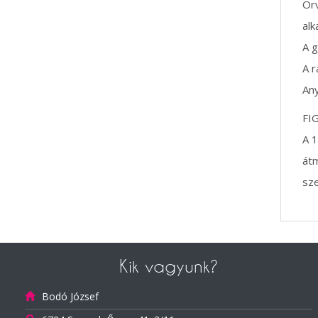
Orv
alk
A g
A 
Any
FI
A 1
átm
sze
Kik vagyunk?
Bodó József