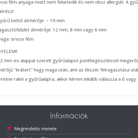
osi fém anyaga miatt nem feketedik és nem okoz allergiát. A gyűr
atrész!
yűrű belső átmérője: ~ 19 mm
ragasztófelület átmérője: 12 mm, 8 mm vagy 6 mm
aga: orvosi fém
GYELEM!!
2 mm-es alappal szerelt gyűrűalapot ponthegesztéssel megerősí
érőjű "krátert" hagy maga után, ami az ékszer felragasztása utá
retne rakni a gyűrűalapra, akkor kérem inkább válassza a 6 vagy
Információk
Megrendelés menete