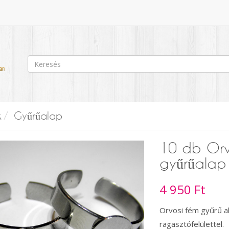
k
Gyűrűalap
10 db Orv
gyűrűalap 
4 950 Ft
Orvosi fém gyűrű al
ragasztófelülettel.