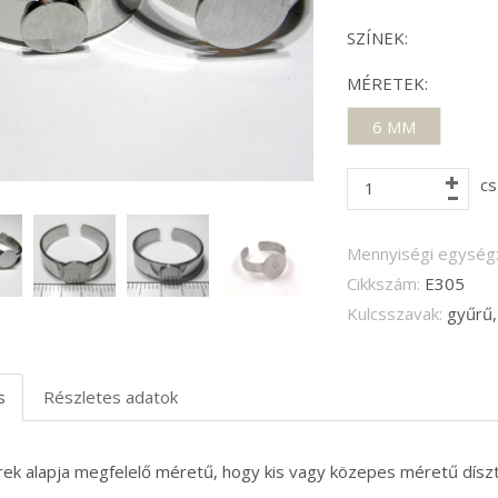
SZÍNEK:
MÉRETEK:
6 MM
cs
Mennyiségi egység
Cikkszám:
E305
Kulcsszavak:
gyűrű, 
s
Részletes adatok
ek alapja megfelelő méretű, hogy kis vagy közepes méretű díszt r