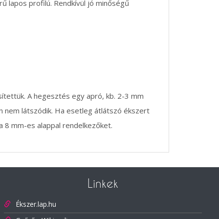
ű lapos profilú. Rendkívül jó minőségű
tettük. A hegesztés egy apró, kb. 2-3 mm
n nem látszódik. Ha esetleg átlátszó ékszert
 a 8 mm-es alappal rendelkezőket.
Linkek
Ékszer.lap.hu